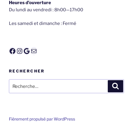
Heures d’ouverture
Du lundi au vendredi : 8h00—17h00
Les samedi et dimanche : Fermé
Facebook
Instagram
Google
E-mail
RECHERCHER
Recherche
Recher
pour
:
Fièrement propulsé par WordPress